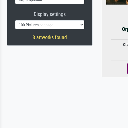
Display settings
Or
3 artworks found
Cl