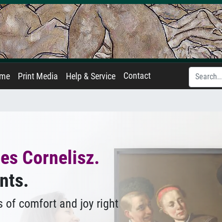
Contact
ame
Print Media
Help & Service
es Cornelisz.
nts.
 of comfort and joy right