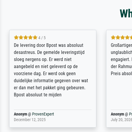
Wh
5 / 5
Sehr gute Qualität des Leinwanddrucks
Für ein Er
und des Rahmens! Unser Bild wurde
Feldpost m
sehr sorgfältig und sicher verpackt, so
Weltkrieg b
dass es unbeschadet bei uns ankam. Es
ausdrucksvo
wird nicht unser letzter Meisterdruck
Ihnen gefu
sein. Vielen Dank!
Fotopapier
am Telefon
stabiler Pa
zufrieden 
weiter. Viel
Reinhold,
@
ProvenExpert
Margot
@
Pr
April 22, 2026
February 20,