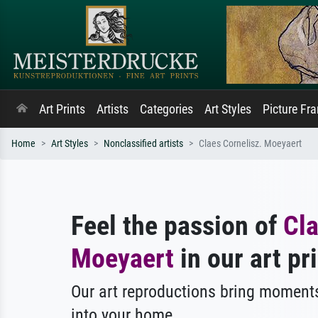
Art Prints
Artists
Categories
Art Styles
Picture Fr
Home
Art Styles
Nonclassified artists
Claes Cornelisz. Moeyaert
Feel the passion of
Cla
Moeyaert
in our art pri
Our art reproductions bring moments
into your home.