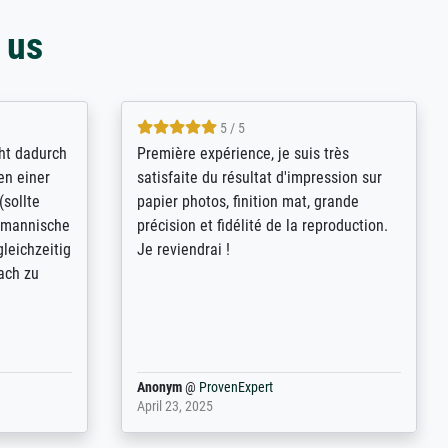
 us
4.8 / 5
kann sich
Qualité absolument irréprochable.
.B.:
Extraordinaire diversité des thèmes
keit,
abordés et personnalisation des
freundliche
demandes (recadrage, réajustement des
ild (ein
couleurs). Relation clientèle parfaite.
rpackt -
Transport, réception sans aucun
stikdeckeln
problème. Merci à toute l'équipe ! Hervé
in den
 der P...
Anonym
@
ProvenExpert
March 31, 2025