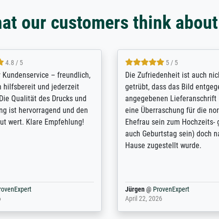
at our customers think about
5 / 5
4.8 / 5
innerungsbuch mit der
Hervorragende Qualität. Man 
eines Großvaters aus dem 1.
vieles anpassen lassen, wie z
enötigte ich ein
Randentfernung, Farbe, Hellig
lles Bild. Das habe ich bei
Kontrast und Weiteres. Sehr 
nden. Bei der Auswahl der
Kontaktperson per Mail. Das B
-Qualität wurde ich sehr gut
Kunstdruck) wurde sehr gut ve
 beraten. Der Versand mit
sehr starke Papprolle mit Pla
ppe war perfekt. Ich bin sehr
und innen mit Papierknüllern 
und empfehle Sie gerne
Zwischenräumen gefüllt. Einzig
en ...
ovenExpert
Anonym
@
ProvenExpert
 2026
August 12, 2025