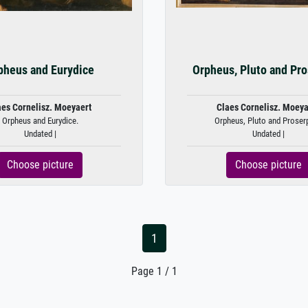
pheus and Eurydice
Orpheus, Pluto and Pro
aes Cornelisz. Moeyaert
Claes Cornelisz. Moeya
Orpheus and Eurydice.
Orpheus, Pluto and Proserp
Undated |
Undated |
Choose picture
Choose picture
1
Page 1 / 1