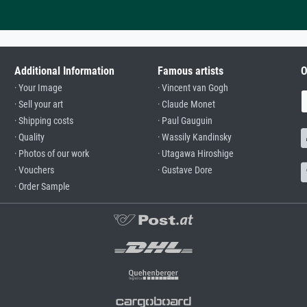
Additional Information
Famous artists
O
· Your Image
· Vincent van Gogh
· Sell your art
· Claude Monet
· Shipping costs
· Paul Gauguin
· Quality
· Wassily Kandinsky
· Photos of our work
· Utagawa Hiroshige
· Vouchers
· Gustave Dore
· Order Sample