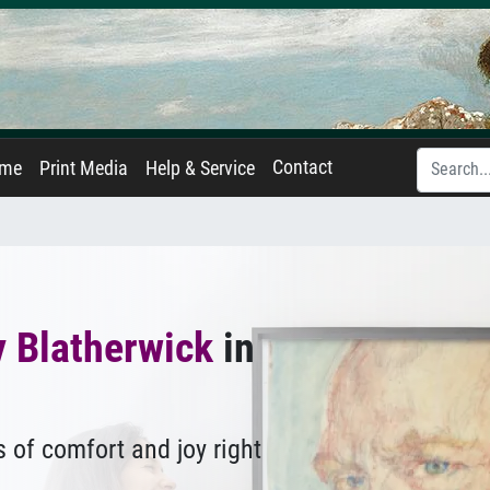
Contact
ame
Print Media
Help & Service
y Blatherwick
in
 of comfort and joy right