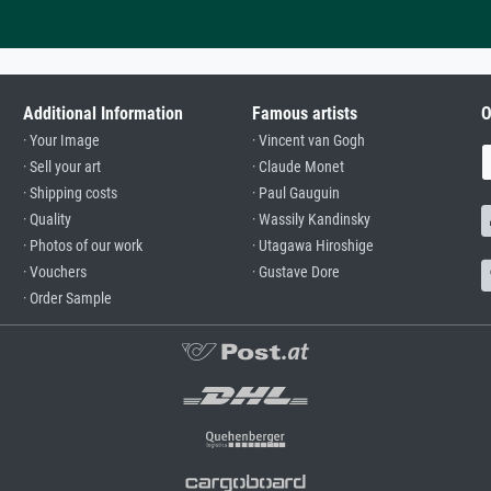
Additional Information
Famous artists
O
· Your Image
· Vincent van Gogh
· Sell your art
· Claude Monet
· Shipping costs
· Paul Gauguin
· Quality
· Wassily Kandinsky
· Photos of our work
· Utagawa Hiroshige
· Vouchers
· Gustave Dore
· Order Sample