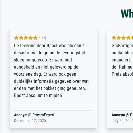
Wh
5 / 5
Sehr gute Qualität des Leinwanddrucks
Für 
r
und des Rahmens! Unser Bild wurde
Feld
sehr sorgfältig und sicher verpackt, so
Welt
n.
dass es unbeschadet bei uns ankam. Es
ausd
wird nicht unser letzter Meisterdruck
Ihne
sein. Vielen Dank!
Foto
am T
stabi
zufr
weite
Reinhold,
@
ProvenExpert
Marg
April 22, 2026
Febru