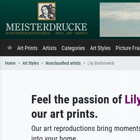
Art Prints
Artists
Categories
Art Styles
Picture Fr
Home
Art Styles
Nonclassified artists
Lily Blatherwick
Feel the passion of
Lil
our art prints.
Our art reproductions bring moments
into your home.