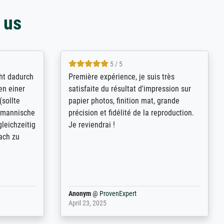
 us
4.8 / 5
. Man kann sich
Qualité absolument irréprochable.
 wie z.B.:
Extraordinaire diversité des thèmes
Helligkeit,
abordés et personnalisation des
 Sehr freundliche
demandes (recadrage, réajustement des
 Das Bild (ein
couleurs). Relation clientèle parfaite.
 gut verpackt -
Transport, réception sans aucun
it Plastikdeckeln
problème. Merci à toute l'équipe ! Hervé
üllern in den
 Einzig der P...
Anonym
@
ProvenExpert
March 31, 2025