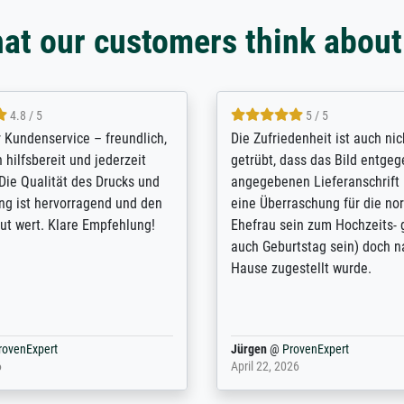
at our customers think about
5 / 5
4.8 / 5
ein Erinnerungsbuch mit der
Hervorragende Qualität
post meines Großvaters aus dem 1.
vieles anpassen lassen,
krieg benötigte ich ein
Randentfernung, Farbe, 
rucksvolles Bild. Das habe ich bei
Kontrast und Weiteres.
n gefunden. Bei der Auswahl der
Kontaktperson per Mail.
papier-Qualität wurde ich sehr gut
Kunstdruck) wurde sehr
elefon beraten. Der Versand mit
sehr starke Papprolle m
ler Pappe war perfekt. Ich bin sehr
und innen mit Papierkn
ieden und empfehle Sie gerne
Zwischenräumen gefüllt.
r. Vielen ...
ot
@
ProvenExpert
Anonym
@
ProvenExpert
ary 20, 2026
August 12, 2025